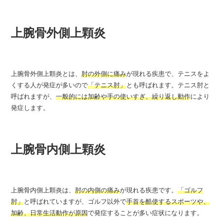
上腕骨外側上顆炎
上腕骨外側上顆炎とは、
肘の外側に痛み
が現れる疾患で、テニスをよ
くする人が発症が多いので
「テニス肘」
とも呼ばれます。テニス肘と
呼ばれますが、
一般的には加齢や手の使いすぎ、繰り返し動作
により
発症します。
上腕骨内側上顆炎
上腕骨内側上顆炎は、
肘の内側の痛み
が現れる疾患です。
「ゴルフ
肘」
と呼ばれていますが、ゴルフ以外で
手首を酷使するスポーツや、
加齢、日常生活動作が原因
で発症することが多い症状になります。