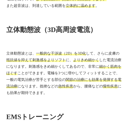
また超音波は、到達している範囲を
立体的に温めます
。
立体動態波（3D高周波電流）
立体動態波とは、
一般的な干渉波（2D）を3D化
して、さらに皮膚の
抵抗値を抑えて刺激感をよりソフト
に、
よりきめ細かく
した電流治療
になります。刺激感をきめ細かくしてあるので、非常に
細かく筋肉を
ほぐす
ことができます。電極を3つに増やしてフィットすることで、
一般の電気治療が苦手とする部位の
関節の治療にも効果を発揮する電
流治療
になります。捻挫などの
急性疾患
から、腰痛などの
慢性疾患
に
も効果が期待できます。
EMSトレーニング