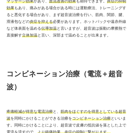
マッサージ効果
があり、
血流改善の効果
も期待できます。
炎症の抑制
効果
もあり、痛みがある場合がある時には運動療法、トレーニングす
ると悪化する場合があり、まず超音波治療を行い、筋肉、関節、腱、
滑液包などの
炎症を抑える
必要があります。ホットパックや遠赤外線
など体表面を温める
伝導加温
と言いますが、超音波は振動の摩擦熱で
直接解す
立体加温
と言い、深部まで温めることが出来ます。
コンビネーション治療（電流＋超音
波）
疼痛軽減が得意な電流治療
と、
筋肉をほぐすのを得意としている超音
波
を同時にかけることができる治療を
コンビネーション治療
といいま
す。同時にかけることにより、超音波で皮膚の抵抗値を落とした上で
電流を流すので、
より鎮痛効果、炎症の抑制に繋がります。